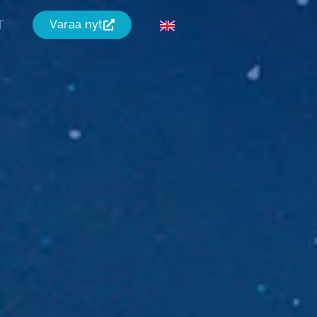
T
Varaa nyt