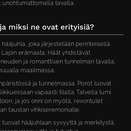
at unohtumattomalla tavalla.
ja miksi ne ovat erityisiä?
 hääjuhla, joka järjestetään perinteisellä
ä Lapin erämaata. Häät yhdistävät
uneuden ja romanttisen tunnelman tavalla,
muualla maailmassa.
mpäristössä ja tunnelmassa. Porot luovat
liikkuessaan vapaasti tilalla. Talvella lumi
oon, ja jos onni on myötä, revontulet
an taustan vihkiseremonialle.
 tuovat hääjuhlaan syvyyttä ja merkitystä.