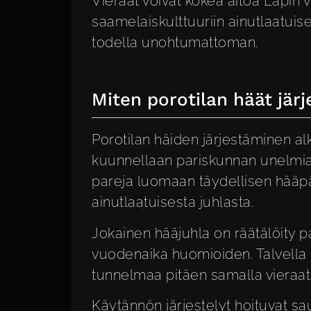
Vieraat voivat kokea aitoa Lapin v
saamelaiskulttuuriin ainutlaatuis
todella unohtumattoman.
Miten porotilan häät jär
Porotilan häiden järjestäminen al
kuunnellaan pariskunnan unelmia j
pareja luomaan täydellisen hääpä
ainutlaatuisesta juhlasta.
Jokainen hääjuhla on räätälöity 
vuodenaika huomioiden. Talvella l
tunnelmaa pitäen samalla vieraat
Käytännön järjestelyt hoituvat 