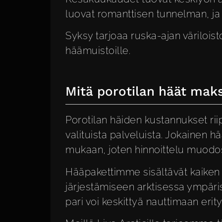
luovat romanttisen tunnelman, ja
Syksy tarjoaa ruska-ajan väriloist
häämuistoille.
Mitä porotilan häät maks
Porotilan häiden kustannukset rii
valituista palveluista. Jokainen h
mukaan, joten hinnoittelu muodost
Hääpakettimme sisältävät kaiken 
järjestämiseen arktisessa ympäri
pari voi keskittyä nauttimaan erit