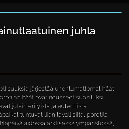
ainutlaatuinen juhla
dollisuuksia järjestää unohtumattomat häät
orotilan häät ovat nousseet suosituksi
vat jotain erityistä ja autenttista
ikat tuntuvat liian tavallisilta, porotila
uhlapäivä aidossa arktisessa ympäristössä,