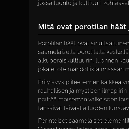
jossa luonto ja kulttuuri kohtaav
Mitä ovat porotilan häät 
Porotilan häät ovat ainutlaatuinen
saamelaisella porotilalla keskell
alkuperäiskulttuurin, luonnon ka
joka ei ole mahdollista missään 
Erityisyys piilee ennen kaikkea y
rauhallisen ja mystisen ilmapiirin 
peittää maiseman valkoiseen loist
tanssivat taivaalla luoden lumoav
Perinteiset saamelaiset elementit