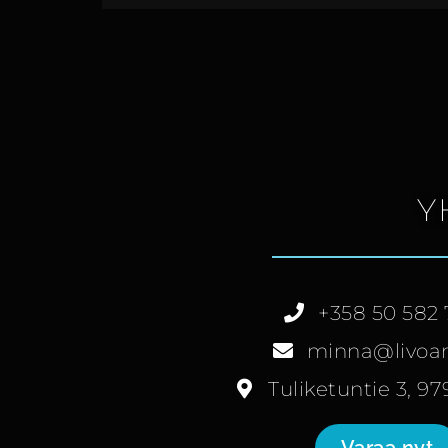
Y
+358 50 582
minna@livoarc
Tuliketuntie 3, 9