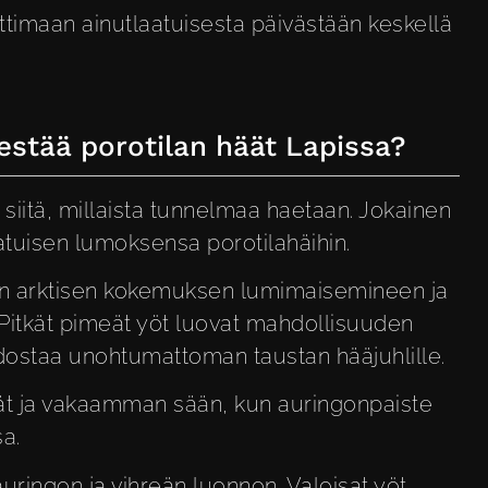
auttimaan ainutlaatuisesta päivästään keskellä
jestää porotilan häät Lapissa?
u siitä, millaista tunnelmaa haetaan. Jokainen
tuisen lumoksensa porotilahäihin.
sen arktisen kokemuksen lumimaisemineen ja
Pitkät pimeät yöt luovat mahdollisuuden
dostaa unohtumattoman taustan hääjuhlille.
vät ja vakaamman sään, kun auringonpaiste
a.
ringon ja vihreän luonnon. Valoisat yöt