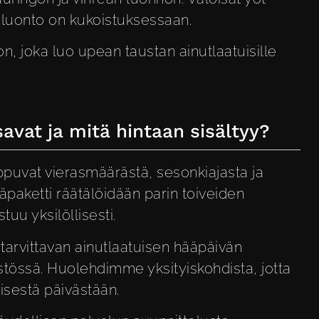
 luonto on kukoistuksessaan.
on, joka luo upean taustan ainutlaatuisille
avat ja mitä hintaan sisältyy?
ppuvat vierasmäärästä, sesonkiajasta ja
ääpaketti räätälöidään parin toiveiden
uu yksilöllisesti.
tarvittavan ainutlaatuisen hääpäivän
stössä. Huolehdimme yksityiskohdista, jotta
yisestä päivästään.