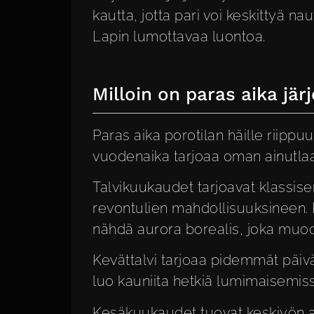
kautta, jotta pari voi keskittyä n
Lapin lumottavaa luontoa.
Milloin on paras aika jär
Paras aika porotilan häille riippu
vuodenaika tarjoaa oman ainutlaa
Talvikuukaudet tarjoavat klassi
revontulien mahdollisuuksineen. 
nähdä aurora borealis, joka muo
Kevättalvi tarjoaa pidemmät päi
luo kauniita hetkiä lumimaisemiss
Kesäkuukaudet tuovat keskiyön au