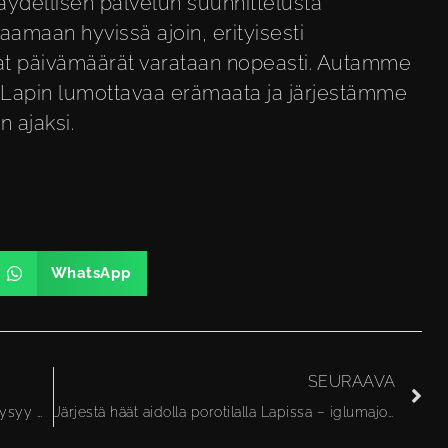
täydellisen palvelun suunnittelusta
amaan hyvissä ajoin, erityisesti
haat päivämäärät varataan nopeasti. Autamme
 Lapin lumottavaa erämaata ja järjestämme
n ajaksi
.
WhatsApp
SEURAAVA
Milloin Lapissa alkaa talvi ja lumi yleensä pysyy maassa?
Järjestä häät aidolla porotilalla Lapissa – iglumajoitus