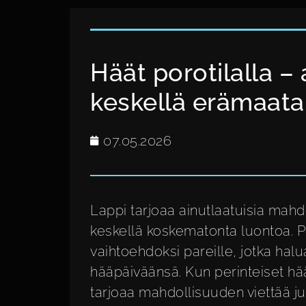
Häät porotilalla – 
keskellä erämaata
07.05.2026
Lappi tarjoaa ainutlaatuisia mah
keskellä koskematonta luontoa. P
vaihtoehdoksi pareille, jotka halua
hääpäiväänsä. Kun perinteiset hääpa
tarjoaa mahdollisuuden viettää j