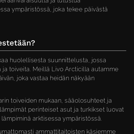
ieraanvaraisuutta ja tutustua
essa ympäristössä, joka tekee päivästä
jestetään?
kaa huolellisesta suunnittelusta, jossa
a toiveita. Meillä Livo Arcticilla autamme
ivän, joka vastaa heidän näkyään
parin toiveiden mukaan, sääolosuhteet ja
ämpimät perinteiset asut ja turkikset luovat
 lämpiminä arktisessa ympäristössä.
saumattomasti ammattitaitoisten käsiemme