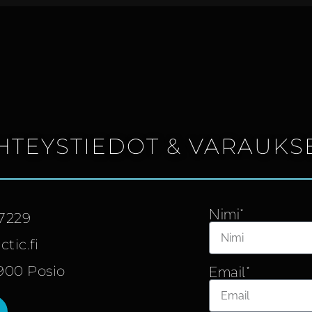
HTEYSTIEDOT & VARAUKS
Nimi*
 7229
tic.fi
7900 Posio
Email*