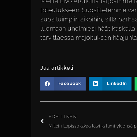
Meillä Livo Arcticilla tarjoamme 
toteutukseen. Suosittelemme vara
suosituimpiin aikoihin, sillä par
luomaan unelmiesi häät keskellä
tarvittaessa
majoituksen hääjuhla
Jaa artikkeli:
Facebook
LinkedIn
EDELLINEN