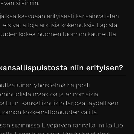
avan sijainnin.
jatkaa kasvuaan erityisesti kansainvälisten
etsivät aitoja arktisia kokemuksia Lapista.
lisuuden kokea Suomen luonnon kauneutta
kansallispuistosta niin erityisen?
inutlaatuinen yhdistelmä helposti
monipuolista maastoa ja erinomaisia
ailuun. Kansallispuisto tarjoaa täydellisen
luonnon koskemattomuuden välillä.
 sen sijainnissa Livojärven rannalla, mikä luo