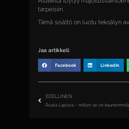
Alueelta löytyy
majoitusvaihtoeht
tarpeisiin.
Tämä sisältö on luotu tekoälyn avul
Jaa artikkeli:
Facebook
LinkedIn
EDELLINEN
Ruska Lapissa – milloin se on kauneimmill