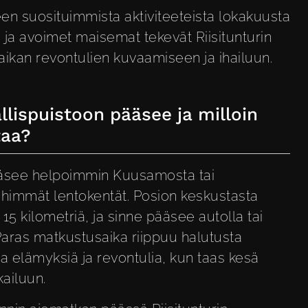
een suosituimmista aktiviteeteista lokakuusta
 ja avoimet maisemat tekevät Riisitunturin
paikan revontulien kuvaamiseen ja ihailuun.
llispuistoon pääsee ja milloin
taa?
pääsee helpoimmin Kuusamosta tai
lähimmät lentokentät. Posion keskustasta
15 kilometriä, ja sinne pääsee autolla tai
 Paras matkustusaika riippuu halutusta
ia elämyksiä ja revontulia, kun taas kesä
kailuun.