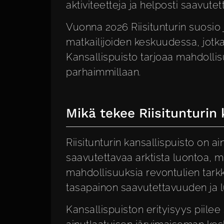
aktiviteetteja ja helposti saavutett
Vuonna 2026 Riisitunturin suosio 
matkailijoiden keskuudessa, jotka 
Kansallispuisto tarjoaa mahdol
parhaimmillaan.
Mikä tekee Riisitunturin 
Riisitunturin kansallispuisto on a
saavutettavaa arktista luontoa, 
mahdollisuuksia revontulien tarkk
tasapainon saavutettavuuden ja 
Kansallispuiston erityisyys piilee