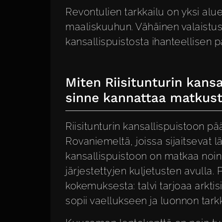
Revontulien tarkkailu on yksi alu
maaliskuuhun. Vähäinen valaistus
kansallispuistosta ihanteellisen 
Miten Riisitunturin kansa
sinne kannattaa matkus
Riisitunturin kansallispuistoon 
Rovaniemeltä, joissa sijaitsevat 
kansallispuistoon on matkaa noin 
järjestettyjen kuljetusten avulla.
kokemuksesta: talvi tarjoaa arktis
sopii vaellukseen ja luonnon tark