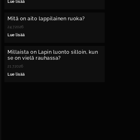
Lue lisää
Mitä on aito lappilainen ruoka?
24.7.2026
Lue lisää
Millaista on Lapin luonto silloin, kun
se on vielä rauhassa?
21.7.2026
Lue lisää