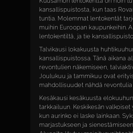
Kuusamon lentokenttä on noin tun
kansallispuistosta, kun taas Rova
tuntia. Molemmat lentokentät tarjo
muihin Euroopan kaupunkeihin. 
lentokentiltä, ja tie kansallispu
Talvikausi lokakuusta huhtikuuhun 
kansallispuistossa. Tänä aikana 
revontulien näkemiseen, talviakti
Joulukuu ja tammikuu ovat erityise
mahdollisuudet nähdä revontulia 
Kesäkausi kesäkuusta elokuuhun 
tarkkailuun. Keskikesän valkoiset
kun aurinko ei laske lainkaan. Sy
marjastukseen ja sienestämiseen