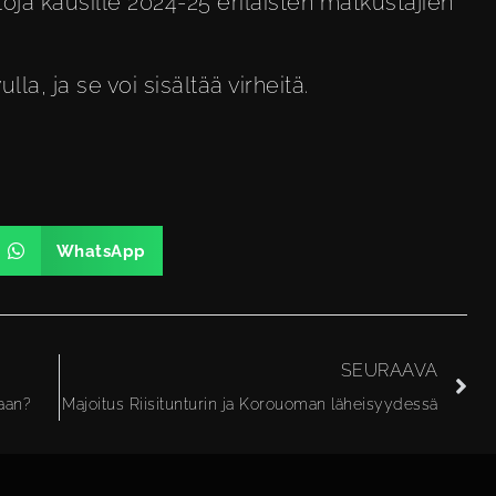
oja kausille 2024-25
erilaisten matkustajien
la, ja se voi sisältää virheitä.
WhatsApp
SEURAAVA
aan?
Majoitus Riisitunturin ja Korouoman läheisyydessä