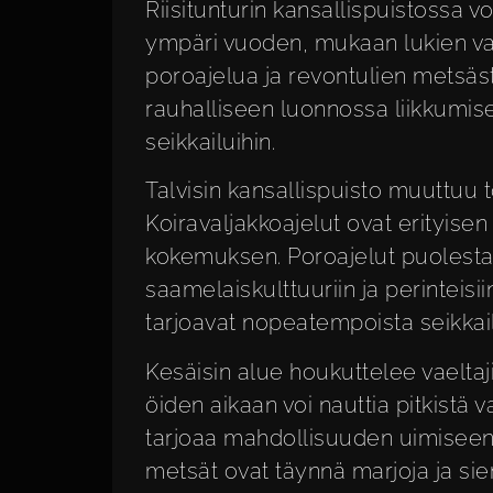
Riisitunturin kansallispuistossa v
ympäri vuoden, mukaan lukien vael
poroajelua ja revontulien metsäs
rauhalliseen luonnossa liikkumise
seikkailuihin.
Talvisin kansallispuisto muuttuu tod
Koiravaljakkoajelut ovat erityisen 
kokemuksen. Poroajelut puolesta
saamelaiskulttuuriin ja perinteisii
tarjoavat nopeatempoista seikka
Kesäisin alue houkuttelee vaeltaj
öiden aikaan voi nauttia pitkistä v
tarjoaa mahdollisuuden uimiseen
metsät ovat täynnä marjoja ja sien