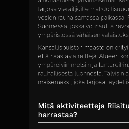
ainutlaatuisen järvimaiseman kes
tarjoaa vierailijoille mahdollisu
vesien rauha samassa paikassa. Ri
Suomessa, jossa voi nauttia revo
ympäristössä vähäisen valaistuks
Kansallispuiston maasto on erity
että haastavia reittejä. Alueen 
ympäröiviin metsiin ja tuntureihin,
rauhallisesta luonnosta. Talvisin 
maisemaksi, joka tarjoaa täydellise
Mitä aktiviteetteja Riisi
harrastaa?