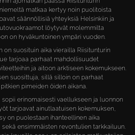
nin ajomatkan päässä Riisitunturin
niemeltä matkaa kertyy noin puolitoista
avat säännöllisiä yhteyksiä Helsinkiin ja
Autovuokraamot löytyvät molemmilta
istoon on hyväkuntoinen ympäri vuoden.
on suosituin aika vierailla Riisitunturin
alue tarjoaa parhaat mahdollisuudet
viteetteihin ja aitoon arktiseen kokemukseen.
n suosittuja, sillä silloin on parhaat
pitkien pimeiden öiden aikana.
sopii erinomaisesti vaellukseen ja luonnon
 yöt tarjoavat ainutlaatuisen kokemuksen,
ksy on puolestaan ihanteellinen aika
 sekä ensimmäisten revontulien tarkkailuun.