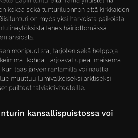
kelle Lapin tuntureita. Tämä yhdistelmä
uden kokea sekä tunturiluonnon että kirkkaiden
isitunturi on myös yksi harvoista paikoista
ntulinäytöksistä lähes häiriöttömässä
en ansiosta.
isen monipuolista, tarjoten sekä helppoja
korkeimmat kohdat tarjoavat upeat maisemat
 kun taas järven rantamilla voi nauttia
alue muuttuu lumivalkoiseksi arktiseksi
t puitteet talviaktiviteeteille.
tunturin kansallispuistossa voi