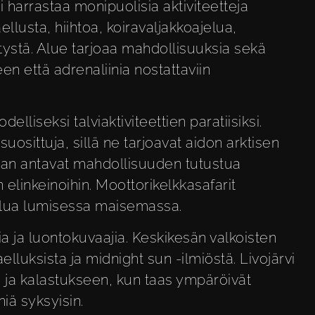
oi harrastaa monipuolisia aktiviteetteja
lusta, hiihtoa, koiravaljakkoajelua,
tystä. Alue tarjoaa mahdollisuuksia sekä
en että adrenaliinia nostattaviin
elliseksi talviaktiviteettien paratiisiksi.
suosittuja, sillä ne tarjoavat aidon arktisen
an antavat mahdollisuuden tutustua
n elinkeinoihin. Moottorikelkkasafarit
ilua lumisessa maisemassa.
ia ja luontokuvaajia. Keskikesän valkoisten
aelluksista ja midnight sun -ilmiöstä. Livojärvi
 ja kalastukseen, kun taas ympäröivät
iä syksyisin.