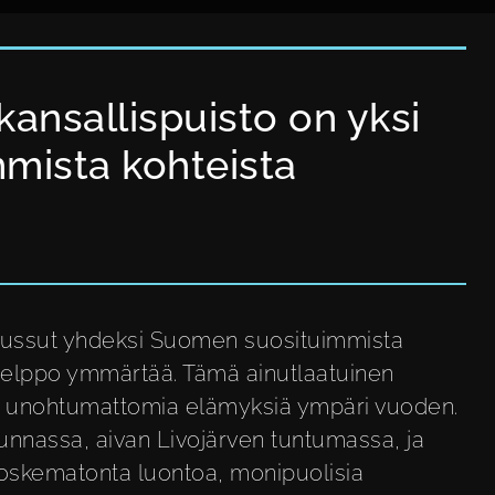
 kansallispuisto on yksi
mista kohteista
 noussut yhdeksi Suomen suosituimmista
 helppo ymmärtää. Tämä ainutlaatuinen
ille unohtumattomia elämyksiä ympäri vuoden.
kunnassa, aivan Livojärven tuntumassa, ja
koskematonta luontoa, monipuolisia