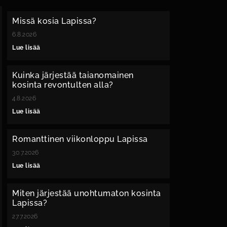
Missä kosia Lapissa?
6.8.2026
Lue lisää
Kuinka järjestää taianomainen
kosinta revontulten alla?
4.8.2026
Lue lisää
Romanttinen viikonloppu Lapissa
30.7.2026
Lue lisää
Miten järjestää unohtumaton kosinta
Lapissa?
27.7.2026