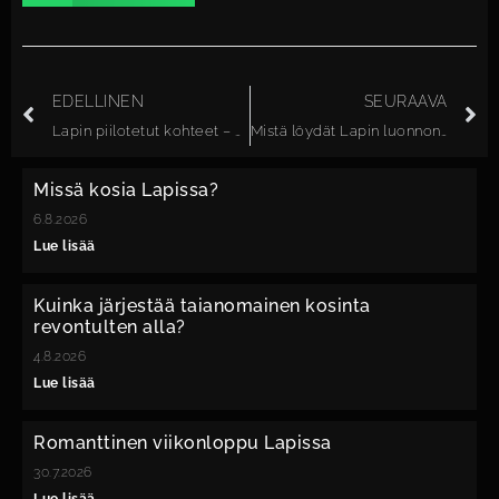
EDELLINEN
SEURAAVA
Lapin piilotetut kohteet – miksi Posio on vaihtoehto Pohjois-Lapin massaturismille
Mistä löydät Lapin luonnonrauhan ilman turistivilinää?
Missä kosia Lapissa?
6.8.2026
Lue lisää
Kuinka järjestää taianomainen kosinta
revontulten alla?
4.8.2026
Lue lisää
Romanttinen viikonloppu Lapissa
30.7.2026