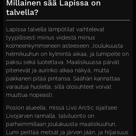
Millainen sää Lapissa on
talvella?
Lapissa talvella lämpötilat vaihtelevat
tyypillisesti miinus viidestä miinus
kolmeenkymmeneen asteeseen. Joulukuusta
helmikuuhun on kylmintä aikaa, ja lumipeite on
paksu sekä luotettava. Maaliskuussa päivät
pitenevät ja aurinko alkaa näkyä, mutta
pakkanen pitää pintansa. Säähän kannattaa
varautua huolella, sillä olosuhteet voivat
muuttua nopeasti.
Posion alueella, missä Livo Arctic sijaitsee
Livojärven rannalla, talviluonto on
parhaimmillaan joulukuusta maaliskuuhun.
Lumi peittää metsät ja järven jään, ja hiljaisuus