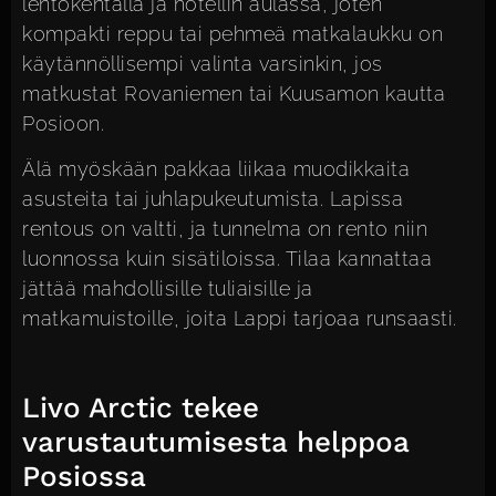
lentokentällä ja hotellin aulassa, joten
kompakti reppu tai pehmeä matkalaukku on
käytännöllisempi valinta varsinkin, jos
matkustat Rovaniemen tai Kuusamon kautta
Posioon.
Älä myöskään pakkaa liikaa muodikkaita
asusteita tai juhlapukeutumista. Lapissa
rentous on valtti, ja tunnelma on rento niin
luonnossa kuin sisätiloissa. Tilaa kannattaa
jättää mahdollisille tuliaisille ja
matkamuistoille, joita Lappi tarjoaa runsaasti.
Livo Arctic tekee
varustautumisesta helppoa
Posiossa