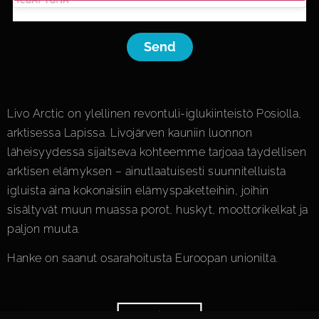
Send
Livo Arctic on ylellinen revontuli-iglukiinteistö Posiolla,
arktisessa Lapissa. Livojärven kauniin luonnon
läheisyydessä sijaitseva kohteemme tarjoaa täydellisen
arktisen elämyksen – ainutlaatuisesti suunnitelluista
igluista aina kokonaisiin elämys­paketteihin, joihin
sisältyvät muun muassa porot, huskyt, moottorikelkat ja
paljon muuta.
Hanke on saanut osarahoitusta Euroopan unionilta.