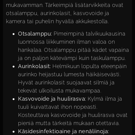
mukavamman. Tärkeimpiä lisätarvikkeita ovat
otsalamppu, aurinkolasit, kasvovoide ja
kamera tai puhelin hyvällä akkukestolla.
Otsalamppu:
Pimeimpinä talvikuukausina
luonnossa liikkuminen ilman valoa on
hankalaa. Otsalamppu pitää kädet vapaina
ja on paljon kätevämpi kuin taskulamppu.
Aurinkolasit:
Helmikuun lopulta eteenpäin
aurinko heijastuu lumesta häikäisevästi.
Hyvät aurinkolasit suojaavat silmiä ja
tekevät ulkoilusta mukavampaa.
Kasvovoide ja huulirasva:
Kylmä ilma ja
tuuli kuivattavat ihon nopeasti.
Kosteuttava kasvovoide ja huulirasva ovat
pieniä mutta tärkeitä mukaan otettavia.
Käsidesinfektioaine ja nenäliinoja: