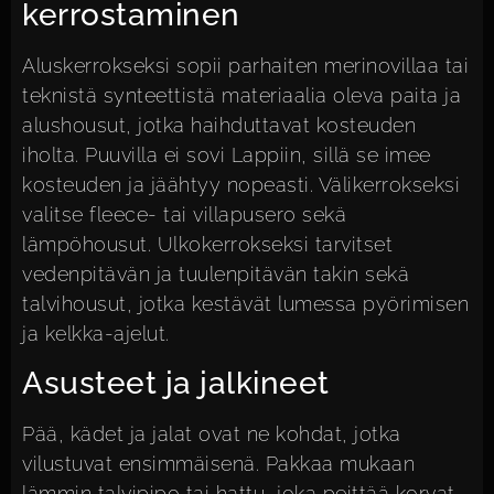
kerrostaminen
Aluskerrokseksi sopii parhaiten merinovillaa tai
teknistä synteettistä materiaalia oleva paita ja
alushousut, jotka haihduttavat kosteuden
iholta. Puuvilla ei sovi Lappiin, sillä se imee
kosteuden ja jäähtyy nopeasti. Välikerrokseksi
valitse fleece- tai villapusero sekä
lämpöhousut. Ulkokerrokseksi tarvitset
vedenpitävän ja tuulenpitävän takin sekä
talvihousut, jotka kestävät lumessa pyörimisen
ja kelkka-ajelut.
Asusteet ja jalkineet
Pää, kädet ja jalat ovat ne kohdat, jotka
vilustuvat ensimmäisenä. Pakkaa mukaan
lämmin talvipipo tai hattu, joka peittää korvat,