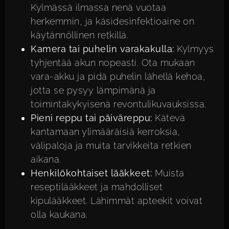
Kylmässä ilmassa nenä vuotaa
herkemmin, ja käsidesinfektioaine on
käytännöllinen retkillä.
Kamera tai puhelin varakakulla:
Kylmyys
tyhjentää akun nopeasti. Ota mukaan
vara-akku ja pidä puhelin lähellä kehoa,
jotta se pysyy lämpimänä ja
toimintakykyisenä revontulikuvauksissa.
Pieni reppu tai päiväreppu:
Kätevä
kantamaan ylimääräisiä kerroksia,
välipaloja ja muita tarvikkeita retkien
aikana.
Henkilökohtaiset lääkkeet:
Muista
reseptilääkkeet ja mahdolliset
kipulääkkeet. Lähimmät apteekit voivat
olla kaukana.