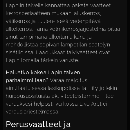
Lappiin talvella kannattaa pakata vaatteet
kerrosperiaatteen mukaan: aluskerros,
välikerros ja tuulen- sekä vedenpitävä
ulkokerros. Tämä kolmikerrosjärjestelmä pitää
sinut lämpimänä ulkoilun aikana ja
mahdollistaa sopivan lämpötilan säätelyn
sisätiloissa. Laadukkaat talvivaatteet ovat
Lapin lomalla tärkein varuste.
Haluatko kokea Lapin talven
parhaimmillaan?
Varaa majoitus
ainutlaatuisessa lasikupolissa tai liity jollekin
huippusuosituista aktiviteeteistamme –
tee
varauksesi helposti verkossa Livo Arcticin
varausjärjestelmässä
.
Perusvaatteet ja