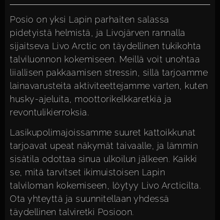
Posio on yksi Lapin parhaiten salassa
pidetyistä helmistä, ja Livojärven rannalla
sijaitseva Livo Arctic on täydellinen tukikohta
talviluonnon kokemiseen. Meillä voit unohtaa
liiallisen pakkaamisen stressin, sillä tarjoamme
lainavarusteita aktiviteettejamme varten, kuten
husky-ajeluita, moottorikelkkaretkiä ja
revontulikierroksia.
Lasikupolimajoissamme suuret kattoikkunat
tarjoavat upeat näkymät taivaalle, ja lämmin
sisätila odottaa sinua ulkoilun jälkeen. Kaikki
se, mitä tarvitset ikimuistoisen Lapin
talviloman kokemiseen, löytyy Livo Arcticilta.
Ota yhteyttä ja suunnitellaan yhdessä
täydellinen talviretki Posioon.