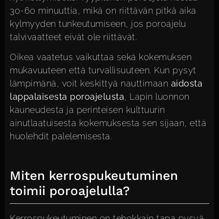
30-60 minuuttia, mikä on riittävän pitkä aika
kylmyyden tunkeutumiseen, jos poroajelu
talvivaatteet eivät ole riittävät.
Oikea vaatetus vaikuttaa sekä kokemuksen
mukavuuteen että turvallisuuteen. Kun pysyt
lämpimänä, voit keskittyä nauttimaan
aidosta
lappalaisesta poroajelusta
, Lapin luonnon
kauneudesta ja perinteisen kulttuurin
ainutlaatuisesta kokemuksesta sen sijaan, että
huolehdit palelemisesta.
Miten kerrospukeutuminen
toimii poroajelulla?
Kerrospukeutuminen on tehokkain tapa pysyä