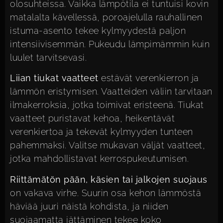
olosuhteissa. Vaikka lämpötila ei tuntuisi kovin
matalalta kävellessä, poroajelulla rauhallinen
istuma-asento tekee kylmyydestä paljon
intensiivisemmän. Pukeudu lämpimämmin kuin
luulet tarvitsevasi.
Liian tiukat vaatteet
estävät verenkierron ja
lämmön eristymisen. Vaatteiden väliin tarvitaan
ilmakerroksia, jotka toimivat eristeenä. Tiukat
vaatteet puristavat kehoa, heikentävät
verenkiertoa ja tekevät kylmyyden tunteen
pahemmaksi. Valitse mukavan väljät vaatteet,
jotka mahdollistavat kerrospukeutumisen.
Riittämätön pään, käsien tai jalkojen suojaus
on vakava virhe. Suurin osa kehon lämmöstä
häviää juuri näistä kohdista, ja niiden
suojaamatta jättäminen tekee koko