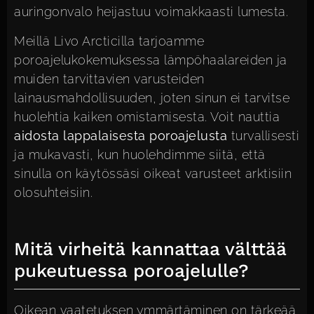
auringonvalo heijastuu voimakkaasti lumesta.
Meillä Livo Arcticilla tarjoamme
poroajelukokemuksessa lämpöhaalareiden ja
muiden tarvittavien varusteiden
lainausmahdollisuuden, joten sinun ei tarvitse
huolehtia kaiken omistamisesta. Voit nauttia
aidosta lappalaisesta poroajelusta
turvallisesti
ja mukavasti, kun huolehdimme siitä, että
sinulla on käytössäsi oikeat varusteet arktisiin
olosuhteisiin.
Mitä virheitä kannattaa välttää
pukeutuessa poroajelulle?
Oikean vaatetuksen ymmärtäminen on tärkeää,