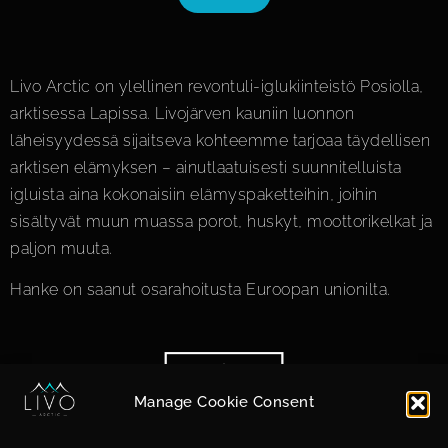
Livo Arctic on ylellinen revontuli-iglukiinteistö Posiolla,
arktisessa Lapissa. Livojärven kauniin luonnon
läheisyydessä sijaitseva kohteemme tarjoaa täydellisen
arktisen elämyksen – ainutlaatuisesti suunnitelluista
igluista aina kokonaisiin elämys­paketteihin, joihin
sisältyvät muun muassa porot, huskyt, moottorikelkat ja
paljon muuta.
Hanke on saanut osarahoitusta Euroopan unionilta.
Manage Cookie Consent