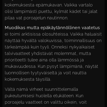
kokemuksesta epämukavan. Vaikka vartalo
olisi lämpimästi puettu, kylmät kädet tai jalat
pilaa vat poroajelun nautinnon.
Muodikas mutta epäkäytännöllinen vaatetus
ei toimi arktisissa olosuhteissa. Vaikka haluaisit
näyttää hyvältä valokuvissa, toiminnallisuus on
tärkeämpää kuin tyyli. Onneksi nykyaikaiset
talvivaatteet yhdistävät molemmat, mutta
prioriteetti tulee aina olla lämmössä ja
mukavuudessa. Kun pysyt lämpimänä, näytät
luonnollisen tyytyväiseltä ja voit nauttia
kokemuksesta täysillä.
Vältä nämä virheet suunnittelemalla
pukeutumisesi huolella etukäteen. Kun
poroajelu vaatteet on valittu oikein, voit