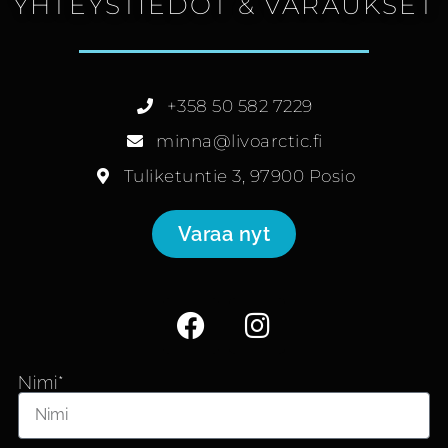
YHTEYSTIEDOT & VARAUKSET
+358 50 582 7229
minna@livoarctic.fi
Tuliketuntie 3, 97900 Posio
Varaa nyt
Nimi*