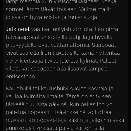
lämpimämpiä kuin viisisormikäsineet, koska
sormet lämmittävät toisiaan. Valitse mallit,
joissa on hyvä eristys ja tuulensuoja.
Jalkineet
vaativat erityishuomiota. Lämpimät
talvisaappaat eristetyillä pohjilla ja hyvällä
pitävyydellä ovat välttämättömiä. Saappaat
eivät saa olla liian tiukat, sillä tämä heikentää
verenkiertoa ja tekee jaloista kylmät. Paksut
villasukat saappaan alla lisäävät lämpöä
entisestään.
Kaulahuivi tai kaulushuivi suojaa kasvoja ja
kaulaa kylmältä ilmalta. Tämä on erityisen
tärkeää tuulisina päivinä, kun paljas iho voi
paleltua nopeasti. Lisävinkkeinä voit ottaa
mukaan lämpöpaketteja käsiin ja jalkoihin sekä
aurinkolasit kirkkaita päiviä varten, sillä