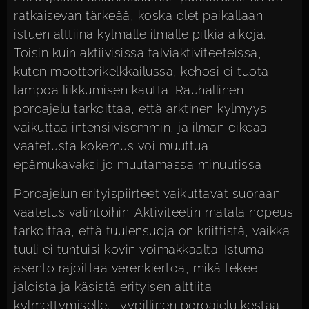
ratkaisevan tärkeää, koska olet paikallaan
istuen alttiina kylmälle ilmalle pitkiä aikoja.
Toisin kuin aktiivisissa talviaktiviteeteissa,
kuten moottorikelkkailussa, kehosi ei tuota
lämpöä liikkumisen kautta. Rauhallinen
poroajelu tarkoittaa, että arktinen kylmyys
vaikuttaa intensiivisemmin, ja ilman oikeaa
vaatetusta kokemus voi muuttua
epämukavaksi jo muutamassa minuutissa.
Poroajelun erityispiirteet vaikuttavat suoraan
vaatetus valintoihin. Aktiviteetin matala nopeus
tarkoittaa, että tuulensuoja on kriittistä, vaikka
tuuli ei tuntuisi kovin voimakkaalta. Istuma-
asento rajoittaa verenkiertoa, mikä tekee
jaloista ja käsistä erityisen alttiita
kylmettymiselle. Tyypillinen poroajelu kestää