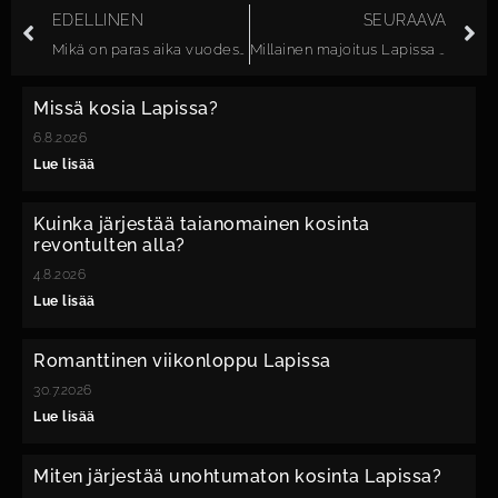
EDELLINEN
SEURAAVA
Mikä on paras aika vuodesta osallistua moottorikelkkasafarille Posiolla?
Millainen majoitus Lapissa on paras revontulien katseluun?
Missä kosia Lapissa?
6.8.2026
Lue lisää
Kuinka järjestää taianomainen kosinta
revontulten alla?
4.8.2026
Lue lisää
Romanttinen viikonloppu Lapissa
30.7.2026
Lue lisää
Miten järjestää unohtumaton kosinta Lapissa?