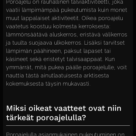
Poroajelu on rauhallinen talviaktiviteetti, joka
vaatii lämpimämpää pukeutumista kuin monet
muut lappalaiset aktiviteetit. Oikea poroajelu
vaatetus koostuu kolmesta kerroksesta:
lämmönsäätävä aluskerros, eristävä välikerros
ja tuulta suojaava ulkokerros. Lisäksi tarvitset
lämpimän päähineen, paksut lapaset tai
käsineet sekä eristetyt talvisaappaat. Kun
ymmärrät, mitä pukea päälle poroajelulle, voit
nauttia tästä ainutlaatuisesta arktisesta
kokemuksesta täysin mukavasti.
Miksi oikeat vaatteet ovat niin
tärkeät poroajelulla?
Poroajelulla asianmukainen pukeutuminen on