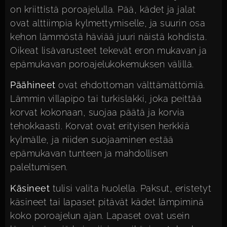
on kriittistä poroajelulla. Pää, kädet ja jalat
ovat alttiimpia kylmettymiselle, ja suurin osa
kehon lämmöstä häviää juuri näistä kohdista.
Oikeat lisävarusteet tekevät eron mukavan ja
epämukavan poroajelukokemuksen välillä.
Päähineet
ovat ehdottoman välttämättömiä.
Lämmin villapipo tai turkislakki, joka peittää
korvat kokonaan, suojaa päätä ja korvia
tehokkaasti. Korvat ovat erityisen herkkiä
kylmälle, ja niiden suojaaminen estää
epämukavan tunteen ja mahdollisen
paleltumisen.
Käsineet
tulisi valita huolella. Paksut, eristetyt
käsineet tai lapaset pitävät kädet lämpiminä
koko poroajelun ajan. Lapaset ovat usein