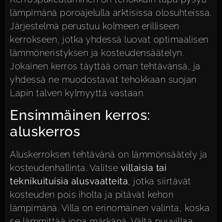
lämpimänä poroajelulla arktisissa olosuhteissa.
Järjestelmä perustuu kolmeen erilliseen
kerrokseen, jotka yhdessä luovat optimaalisen
lämmöneristyksen ja kosteudensäätelyn.
Jokainen kerros täyttää oman tehtävänsä, ja
yhdessä ne muodostavat tehokkaan suojan
Lapin talven kylmyyttä vastaan.
Ensimmäinen kerros:
aluskerros
Aluskerroksen tehtävänä on lämmönsäätely ja
kosteudenhallinta. Valitse
villaisia tai
teknikuituisia alusvaatteita
, jotka siirtävät
kosteuden pois iholta ja pitävät kehon
lämpimänä. Villa on erinomainen valinta, koska
se lämmittää jopa märkänä. Vältä puuvillaa