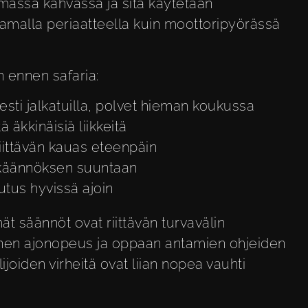
massa kahvassa ja sitä käytetään
samalla periaatteella kuin moottoripyörässä
n ennen safaria:
sti jalkatuilla, polvet hieman koukussa
 äkkinäisiä liikkeitä
iittävän kauas eteenpäin
 käännöksen suuntaan
rutus hyvissä ajoin
t säännöt ovat riittävän turvavälin
linen ajonopeus ja oppaan antamien ohjeiden
ijoiden virheitä ovat liian nopea vauhti