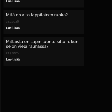
Lue lisää
Mitä on aito lappilainen ruoka?
24.7.2026
Lue lisää
Millaista on Lapin luonto silloin, kun
se on vielä rauhassa?
21.7.2026
Lue lisää