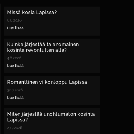
Missä kosia Lapissa?
6.8.2026
Lue lisää
Kuinka järjestää taianomainen
kosinta revontulten alla?
4.8.2026
Lue lisää
Romanttinen viikonloppu Lapissa
30.7.2026
Lue lisää
Miten järjestää unohtumaton kosinta
Lapissa?
27.7.2026