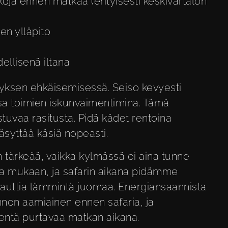
oja ennen matkaa (erityisesti keskivartalon
en ylläpito
dellisenä iltana
yksen ehkäisemisessä. Seiso kevyesti
ssa toimien iskunvaimentimina. Tämä
stuvaa rasitusta. Pidä kädet rentoina
väsyttää käsiä nopeasti.
tärkeää, vaikka kylmässä ei aina tunne
aa mukaan, ja safarin aikana pidämme
 nauttia lämmintä juomaa. Energiansaannista
non aamiainen ennen safaria, ja
entä purtavaa matkan aikana.