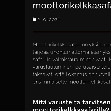
moottorikelkkasafa
21.01.2026
Moottorikelkkasafari on yksi Lapin
tarjoaa unohtumattomia elämyks
safarille valmistautuminen vaatii 
varustautuminen, perusajotaitoje
takaavat, että kokemus on turvall
ensimmäiselle moottorikelkkasafa
Mitä varusteita tarvitse
moottorikelkkasafarille?