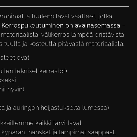
lämpimät ja tuulenpitävät vaatteet, jotka
.
Kerrospukeutuminen on avainasemassa
–
 materiaalista, välikerros lämpöä eristävistä
 tuulta ja kosteutta pitävästä materiaalista.
steet ovat:
iten tekniset kerrastot)
kseksi
ii hyvin)
lta ja auringon heijastukselta lumessa)
kkaillemme kaikki tarvittavat
, kypärän, hanskat ja lämpimät saappaat.