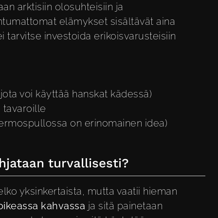
 arktisiin olosuhteisiin ja
htumattomat elämykset
sisältävät aina
ei tarvitse investoida erikoisvarusteisiin
jota voi käyttää hanskat kädessä)
 tavaroille
ermospullossa on erinomainen idea)
jataan turvallisesti?
ko yksinkertaista, mutta vaatii hieman
 oikeassa kahvassa
ja sitä painetaan