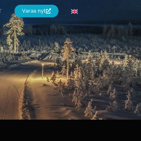
T
Varaa nyt