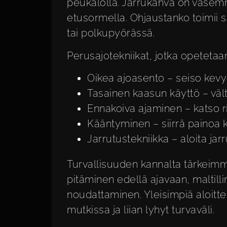
peukalolla. Jarrukahva on vasem
etusormella. Ohjaustanko toimii 
tai polkupyörässä.
Perusajotekniikat, jotka opetetaa
Oikea ajoasento – seiso kevye
Tasainen kaasun käyttö – vältä
Ennakoiva ajaminen – katso r
Kääntyminen – siirrä painoa
Jarrutustekniikka – aloita jar
Turvallisuuden kannalta tärkeimmä
pitäminen edellä ajavaan, maltil
noudattaminen. Yleisimpiä aloittel
mutkissa ja liian lyhyt turvaväli.