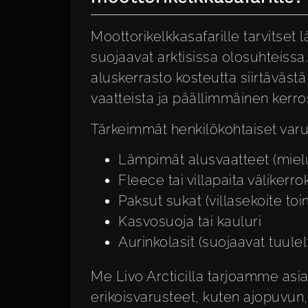
Moottorikelkkasafarille tarvitset 
suojaavat arktisissa olosuhteissa
aluskerrasto kosteutta siirtävästä
vaatteista ja päällimmäinen kerros
Tärkeimmät henkilökohtaiset varu
Lämpimät alusvaatteet (mielu
Fleece tai villapaita välikerro
Paksut sukat (villasekoite toim
Kasvosuoja tai kauluri
Aurinkolasit (suojaavat tuule
Me Livo Arcticilla tarjoamme asia
erikoisvarusteet, kuten ajopuvun