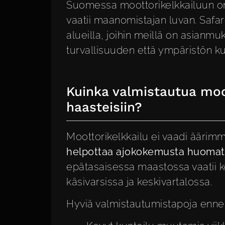
Suomessa moottorikelkkailuun on 
vaatii maanomistajan luvan. Safarei
alueilla, joihin meillä on asianm
turvallisuuden että ympäristön ku
Kuinka valmistautua moot
haasteisiin?
Moottorikelkkailu ei vaadi äärimm
helpottaa ajokokemusta huomat
epätasaisessa maastossa vaatii k
käsivarsissa ja keskivartalossa.
Hyviä valmistautumistapoja ennen