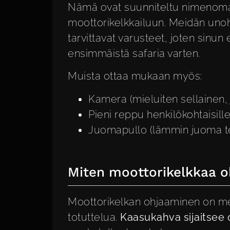
Nämä ovat suunniteltu nimenomaan
moottorikelkkailuun. Meidän
uno
tarvittavat varusteet, joten sinun 
ensimmäistä safaria varten.
Muista ottaa mukaan myös:
Kamera (mieluiten sellainen, 
Pieni reppu henkilökohtaisille
Juomapullo (lämmin juoma t
Miten moottorikelkkaa oh
Moottorikelkan ohjaaminen on mel
totuttelua.
Kaasukahva sijaitsee