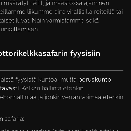
määrätyt reitit, ja maastossa ajaminen
llamme liikumme aina virallisilla reiteillä tai
ukaiset luvat. Näin varmistamme sekä
nnioittamisen.
torikelkkasafarin fyysisiin
äistä fyysistä kuntoa, mutta
peruskunto
tavasti
. Kelkan hallinta etenkin
ehonhallintaa ja jonkin verran voimaa etenkin
 safaria: