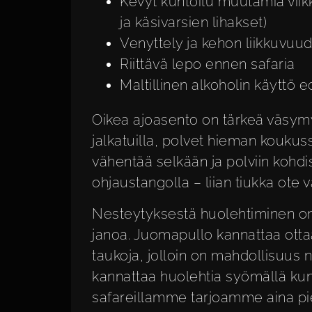
Kevyt kuntoilu muutamia viikk
ja käsivarsien lihakset)
Venyttely ja kehon liikkuvuud
Riittävä lepo ennen safaria
Maltillinen alkoholin käyttö e
Oikea ajoasento on tärkeä väsym
jalkatuilla, polvet hieman kouku
vähentää selkään ja polviin kohdi
ohjaustangolla – liian tiukka ote 
Nesteytyksestä huolehtiminen on 
janoa. Juomapullo kannattaa ott
taukoja, jolloin on mahdollisuus
kannattaa huolehtia syömällä kun
safareillamme tarjoamme aina pi