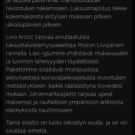
ja tarjoaa paremmat mahdollisuudet
revontulien näkemiseen. Luksusmajoitus tekee
kokemuksesta erityisen mukavan pitkien
ulkoilupäivien jälkeen.
Livo Arctic tarjoaa ainutlaatuisia
luksustalvielämyspaketteja Posion Livojärven
rannalla. Lasi-iglumme yhdistävät mukavuuden
ja luonnon läheisyyden täydellisesti.
Pakettimme sisältävät monipuolisia
aktiviteetteja koiravaljakkoajelusta revontulien
metsästykseen, kaikki räätälöitynä toiveidesi
mukaan. Järvenrantasijainti tarjoaa upeat
maisemat ja rauhallisen ympäristön arktisista
elämyksistä nauttimiseen.
Tämä sisältö on luotu tekoälyn avulla, ja se voi
sisältää virheitä.