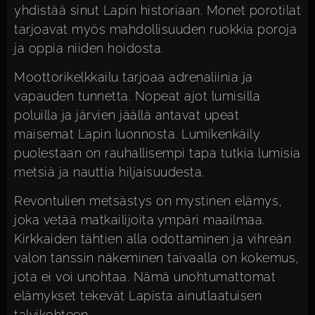
yhdistää sinut Lapin historiaan. Monet porotilat
tarjoavat myös mahdollisuuden ruokkia poroja
ja oppia niiden hoidosta.
Moottorikelkkailu tarjoaa adrenaliinia ja
vapauden tunnetta. Nopeat ajot lumisilla
poluilla ja järvien jäällä antavat upeat
maisemat Lapin luonnosta. Lumikenkäily
puolestaan on rauhallisempi tapa tutkia lumisia
metsiä ja nauttia hiljaisuudesta.
Revontulien metsästys on mystinen elämys,
joka vetää matkailijoita ympäri maailmaa.
Kirkkaiden tähtien alla odottaminen ja vihreän
valon tanssin näkeminen taivaalla on kokemus,
jota ei voi unohtaa. Nämä
unohtumattomat
elämykset
tekevät Lapista ainutlaatuisen
talvikohteen.