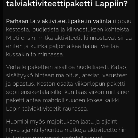
talviaktiviteettipaketti Lappiin?
Parhaan talviaktiviteettipaketin valinta
riippuu
kestosta, budjetista ja kiinnostuksen kohteista.
Mieti ensin, mitkä aktiviteetit kiinnostavat sinua
eniten ja kuinka paljon aikaa haluat viettää
kussakin toiminnassa.
Vertaile pakettien sisältöä huolellisesti. Katso,
sisältyykö hintaan majoitus, ateriat, varusteet
ja opastus. Keston osalta viikonlopun paketti
sopii ensikertalaisille, kun taas viikon mittainen
paketti antaa mahdollisuuden kokea kaikki
Lapin talviaktiviteetit rauhassa.
Huomioi myös
majoituksen laatu
ja sijainti.
Hyvä sijainti lyhentää matkoja aktiviteetteihin