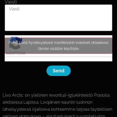
Viesti
Paina tästä hyväksyäksesi markkinointi evästeet ottaaksesi
tämän sisällön käyttöön
Send
Livo Arctic on ylellinen revontuli-iglukiinteistö Posiolla,
arktisessa Lapissa. Livojärven kauniin luonnon
läheisyydessä sijaitseva kohteemme tarjoaa täydellisen
arktisen elämyksen – ainutlaatuisesti suunnitelluista