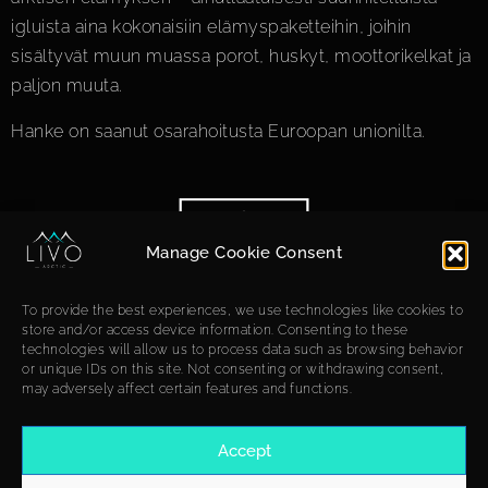
igluista aina kokonaisiin elämys­paketteihin, joihin
sisältyvät muun muassa porot, huskyt, moottorikelkat ja
paljon muuta.
Hanke on saanut osarahoitusta Euroopan unionilta.
Manage Cookie Consent
To provide the best experiences, we use technologies like cookies to
store and/or access device information. Consenting to these
technologies will allow us to process data such as browsing behavior
or unique IDs on this site. Not consenting or withdrawing consent,
may adversely affect certain features and functions.
Accept