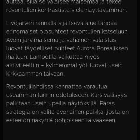
auttaa, sillä se valaisee maisemaa ja tekee
revontulien kontrastista vielä näyttävämmän.
Livojärven rannalla sijaitseva alue tarjoaa
erinomaiset olosuhteet revontulien katseluun.
Avoin järvimaisema ja vähäinen valaistus
luovat täydelliset puitteet Aurora Borealiksen
ihailuun. Lämpötila vaikuttaa myös
aktiviteettiin – kylmemmät yöt tuovat usein
kirkkaamman taivaan.
Revontulijahdissa kannattaa varautua
useamman tunnin odotukseen. Kärsivällisyys
palkitaan usein upeilla näytöksillä. Paras
strategia on valita avonainen paikka, josta on
esteetön näkymä pohjoiseen taivaaseen.