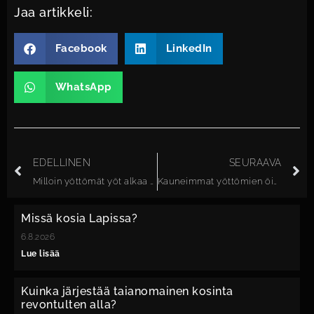
Jaa artikkeli:
Facebook
LinkedIn
WhatsApp
EDELLINEN
SEURAAVA
Milloin yöttömät yöt alkaa Posiolla?
Kauneimmat yöttömien öiden vaellukset Posion alueella
Missä kosia Lapissa?
6.8.2026
Lue lisää
Kuinka järjestää taianomainen kosinta
revontulten alla?