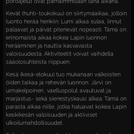
poroajelut ovat parhaimmillaan tänä aikana.
Kevät (huhti-toukokuu) on siirtymäaikaa, jolloin
luonto herää henkiin. Lumi alkaa sulaa, linnut
palaavat ja päivät pitenevät nopeasti. Tämä on
erinomaista aikaa kokea Lapin luonnon
herääminen ja nauttia kasvavasta
valoisuudesta. Aktiviteetit voivat vaihdella
sääolosuhteista riippuen.
Kesä (kesä-elokuu) tuo mukanaan valkoisten
öiden taikaa ja rehevän luonnon. Järvi on
uimakelpoinen, vaelluspolut avautuvat ja
marjastus- sekä sienestyskausi alkaa. Tämä on
parasta aikaa niille, jotka haluavat kokea Lapin
keskikesän valoisuuden ja aktiiviset
ulkoilumahdollisuudet.