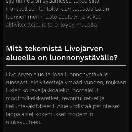
sijainti Posion sydämessä tekee siitä
ihanteellisen lähtökohdan tutustua Lapin
luonnon monimuotoisuuteen ja kokea
aktiviteetteja, joita ei löydy muualta.
Mitä tekemistä Livojärven
alueella on luonnonystävälle?
Livojärven alue tarjoaa luonnonystävälle
runsaasti aktiviteetteja ympäri vuoden, mukaan
lukien koiravaljakkoajelut, poroajelut,
moottorikelkkaretket, revontuliretket ja
kellunta-aktiviteetit. Alue yhdistää perinteiset
lappalaiset kokemukset moderniin
mukavuuteen.