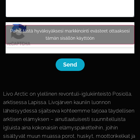
Paina tästä hyväksyäksesi markkinointi evästeet ottaaksesi
tämän sisällön käyttöön
Send
Livo Arctic on ylellinen revontuli-iglukiinteistö Posiolla,
arktisessa Lapissa. Livojärven kauniin luonnon
läheisyydessä sijaitseva kohteemme tarjoaa täydellisen
arktisen elämyksen – ainutlaatuisesti suunnitelluista
igluista aina kokonaisiin elämys­paketteihin, joihin
sisältyvät muun muassa porot, huskyt, moottorikelkat ja