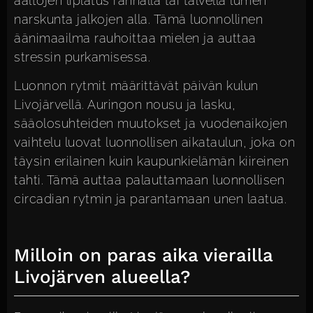
aaltojen liplatus rannalla tai talvella lumen
narskunta jalkojen alla. Tämä luonnollinen
äänimaailma rauhoittaa mielen ja auttaa
stressin purkamisessa.
Luonnon rytmit määrittävät päivän kulun
Livojärvellä. Auringon nousu ja lasku,
sääolosuhteiden muutokset ja vuodenaikojen
vaihtelu luovat luonnollisen aikataulun, joka on
täysin erilainen kuin kaupunkielämän kiireinen
tahti. Tämä auttaa palauttamaan luonnollisen
circadian rytmin ja parantamaan unen laatua.
Milloin on paras aika vierailla
Livojärven alueella?