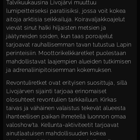
Talvikuukausina Livojärvi muuttuu
lumipeitteiseksi paratiisiksi, jossa voit kokea
aitoja arktisia seikkailuja. Koiravaljakkoajelut
vievät sinut halki hiljaisten metsien ja
jäätyneiden soiden, kun taas poroajelut
tarjoavat rauhallisemman tavan tutustua Lapin
perinteisiin. Moottorikelkkaretket puolestaan
mahdollistavat laajempien alueiden tutkimisen
ja adrenaliinipitoisemman kokemuksen.
Revontuliretket ovat erityisen suosittuja, sillä
Livojärven sijainti tarjoaa erinomaiset
olosuhteet revontulien tarkkailuun. Kirkas
taivas ja vähäinen valaistus tekevät alueesta
ihanteellisen paikan ihmetellä luonnon omaa
valoshow’ta. Kellunta-aktiviteetit tarjoavat
ainutlaatuisen mahdollisuuden kokea