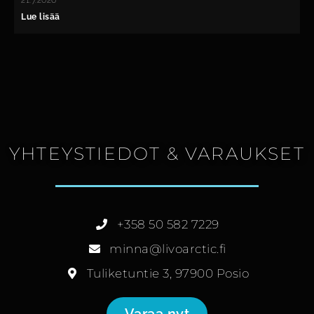
21.7.2026
Lue lisää
YHTEYSTIEDOT & VARAUKSET
+358 50 582 7229
minna@livoarctic.fi
Tuliketuntie 3, 97900 Posio
Varaa nyt