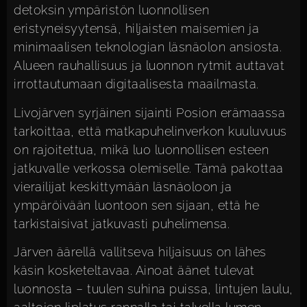
detoksin ympäristön luonnollisen
eristyneisyytensä, hiljaisten maisemien ja
minimaalisen teknologian läsnäolon ansiosta.
Alueen rauhallisuus ja luonnon rytmit auttavat
irrottautumaan digitaalisesta maailmasta.
Livojärven syrjäinen sijainti Posion erämaassa
tarkoittaa, että matkapuhelinverkon kuuluvuus
on rajoitettua, mikä luo luonnollisen esteen
jatkuvalle verkossa olemiselle. Tämä pakottaa
vierailijat keskittymään läsnäoloon ja
ympäröivään luontoon sen sijaan, että he
tarkistaisivat jatkuvasti puhelimensa.
Järven äärellä vallitseva hiljaisuus on lähes
käsin kosketeltavaa. Ainoat äänet tulevat
luonnosta – tuulen suhina puissa, lintujen laulu,