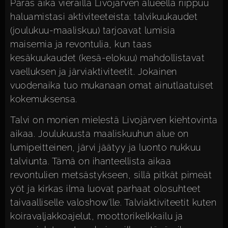
Paras aika vierailla Livojärven alueella riippuu
haluamistasi aktiviteeteista: talvikuukaudet
(joulukuu-maaliskuu) tarjoavat lumisia
maisemia ja revontulia, kun taas
kesäkuukaudet (kesä-elokuu) mahdollistavat
vaelluksen ja järviaktiviteetit. Jokainen
vuodenaika tuo mukanaan omat ainutlaatuiset
kokemuksensa.
Talvi on monien mielestä Livojärven kiehtovinta
aikaa. Joulukuusta maaliskuuhun alue on
lumipeitteinen, järvi jäätyy ja luonto nukkuu
talviunta. Tämä on ihanteellista aikaa
revontulien metsästykseen, sillä pitkät pimeät
yöt ja kirkas ilma luovat parhaat olosuhteet
taivaalliselle valoshow’lle. Talviaktiviteetit kuten
koiravaljakkoajelut, moottorikelkkailu ja