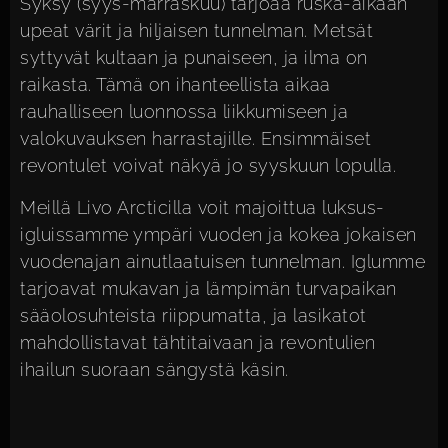
Syksy (syys-marraskuu) tarjoaa ruska-aikaan
upeat värit ja hiljaisen tunnelman. Metsät
syttyvät kultaan ja punaiseen, ja ilma on
raikasta. Tämä on ihanteellista aikaa
rauhalliseen luonnossa liikkumiseen ja
valokuvauksen harrastajille. Ensimmäiset
revontulet voivat näkyä jo syyskuun lopulla.
Meillä Livo Arcticilla voit
majoittua luksus-
igluissamme ympäri vuoden
ja kokea jokaisen
vuodenajan ainutlaatuisen tunnelman. Iglumme
tarjoavat mukavan ja lämpimän turvapaikan
sääolosuhteista riippumatta, ja lasikatot
mahdollistavat tähtitaivaan ja revontulien
ihailun suoraan sängystä käsin.