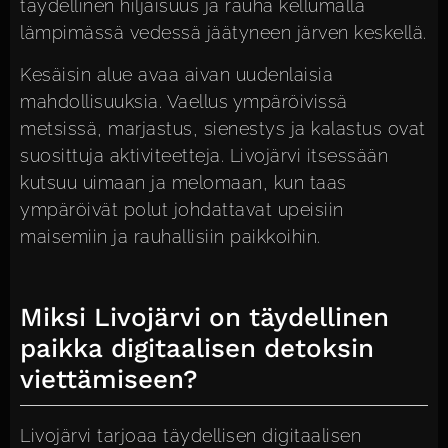
täydellinen hiljaisuus ja rauha kellumalla
lämpimässä vedessä jäätyneen järven keskellä.
Kesäisin alue avaa aivan uudenlaisia
mahdollisuuksia. Vaellus ympäröivissä
metsissä, marjastus, sienestys ja kalastus ovat
suosittuja aktiviteetteja. Livojärvi itsessään
kutsuu uimaan ja melomaan, kun taas
ympäröivät polut johdattavat upeisiin
maisemiin ja rauhallisiin paikkoihin.
Miksi Livojärvi on täydellinen
paikka digitaalisen detoksin
viettämiseen?
Livojärvi tarjoaa täydellisen digitaalisen