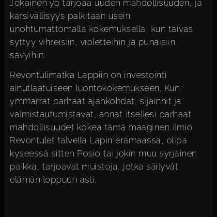
Jokainen yö tarjoaa uuden mahdollisuuden, ja
kärsivällisyys palkitaan usein
unohtumattomalla kokemuksella, kun taivas
syttyy vihreisiin, violetteihin ja punaisiin
sävyihin.
Revontulimatka Lappiin on investointi
ainutlaatuiseen luontokokemukseen. Kun
ymmärrät parhaat ajankohdat, sijainnit ja
valmistautumistavat, annat itsellesi parhaat
mahdollisuudet kokea tämä maaginen ilmiö.
Revontulet talvella Lapin erämaassa, olipa
kyseessä sitten Posio tai jokin muu syrjäinen
paikka, tarjoavat muistoja, jotka säilyvät
elämän loppuun asti.