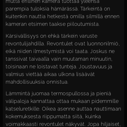
mutta erillinen kamera tuottaa yleensä
parempia tuloksia hämärässä. Tärkeintä on
kuitenkin nauttia hetkestä omilla silmillä ennen
kameran etsimen taakse piiloutumista.
Kärsivällisyys on ehkä tärkein varuste
revontulijahdilla. Revontulet ovat luonnonilmiö,
eikä niiden ilmestymistä voi taata. Joskus ne
tanssivat taivaalla vain muutaman minuutin,
toisinaan ne loistavat tunteja. Joustavuus ja
valmius viettää aikaa ulkona lisäävät
mahdollisuuksia onnistua.
Lämmintä juomaa termospullossa ja pieniä
välipaloja kannattaa ottaa mukaan pidemmille
katseluretkille. Oikea asenne auttaa nauttimaan
kokemuksesta riippumatta siitä, kuinka
voimakkaasti revontulet näkyvät. Jopa hiljaiset,