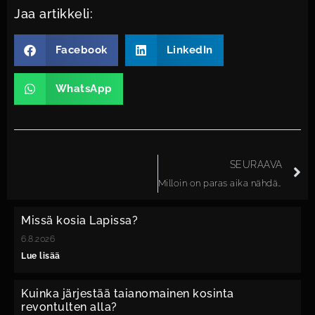
Jaa artikkeli:
Facebook
LinkedIn
WhatsApp
SEURAAVA
Milloin on paras aika nähdä revontulet lasi-iglussa?
Missä kosia Lapissa?
6.8.2026
Lue lisää
Kuinka järjestää taianomainen kosinta
revontulten alla?