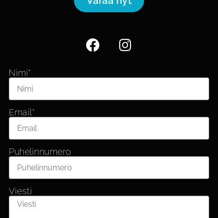
Varaa nyt
Nimi*
Email*
Puhelinnumero
Viesti