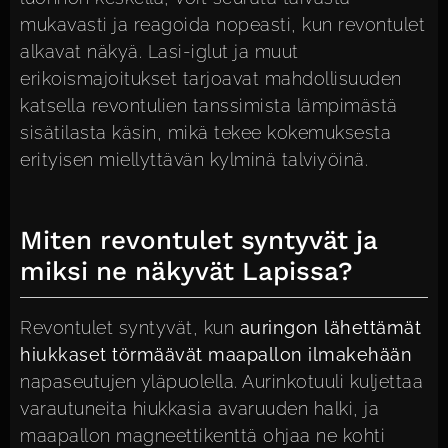
mukavasti ja reagoida nopeasti, kun revontulet
alkavat näkyä. Lasi-iglut ja muut
erikoismajoitukset tarjoavat mahdollisuuden
katsella revontulien tanssimista lämpimästä
sisätilasta käsin, mikä tekee kokemuksesta
erityisen miellyttävän kylminä talviyöinä.
Miten revontulet syntyvät ja
miksi ne näkyvät Lapissa?
Revontulet syntyvät, kun
auringon lähettämät
hiukkaset törmäävät maapallon ilmakehään
napaseutujen yläpuolella. Aurinkotuuli kuljettaa
varautuneita hiukkasia avaruuden halki, ja
maapallon magneettikenttä ohjaa ne kohti