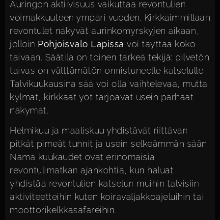
Auringon aktiivisuus vaikuttaa revontulien
voimakkuuteen ympäri vuoden. Kirkkaimmillaan
revontulet näkyvät aurinkomyrskyjen aikaan,
jolloin
Pohjoisvalo Lapissa
voi täyttää koko
taivaan. Säätila on toinen tärkeä tekijä: pilvetön
taivas on välttämätön onnistuneelle katselulle.
Talvikuukausina sää voi olla vaihtelevaa, mutta
kylmät, kirkkaat yöt tarjoavat usein parhaat
näkymät.
Helmikuu ja maaliskuu yhdistävät riittävän
pitkät pimeät tunnit ja usein selkeämmän sään.
Nämä kuukaudet ovat erinomaisia
revontulimatkan ajankohtia, kun haluat
yhdistää revontulien katselun muihin talvisiin
aktiviteetteihin kuten koiravaljakkoajeluihin tai
moottorikelkkasafareihin.