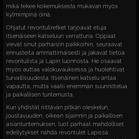
mikä tekee kokemuksesta mukavan myös
kylmimpinä öinä.
Ohjatut revontuliretket tarjoavat etuja
itsenäiseen katseluun verrattuna. Oppaat
vievät sinut parhaisiin paikkoihin, seuraavat
ennusteita ammattimaisesti ja jakavat tietoa
revontulista ja Lapin luonnosta. He osaavat
myös auttaa valokuvauksessa ja huolehtivat
turvallisuudesta. Itsenäinen katselu antaa
vapautta, mutta vaatii enemmän suunnittelua
ja paikallisen tuntemusta.
Kun yhdistät riittävän pitkän oleskelun,
joustavuuden, oikean sijainnin ja paikallisen
asiantuntemuksen, luot parhaat mahdolliset
edellytykset nähdä revontulet Lapissa.