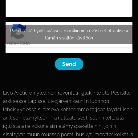
Paina tästä hyväksyäksesi markkinointi evästeet ottaaksesi
tämän sisällön käyttöön
Send
Livo Arctic on ylellinen revontuli-iglukiinteistö Posiolla,
arktisessa Lapissa. Livojärven kauniin luonnon
läheisyydessä sijaitseva kohteemme tarjoaa täydellisen
arktisen elämyksen – ainutlaatuisesti suunnitelluista
igluista aina kokonaisiin elämys­paketteihin, joihin
sisältyvät muun muassa porot, huskyt, moottorikelkat ja