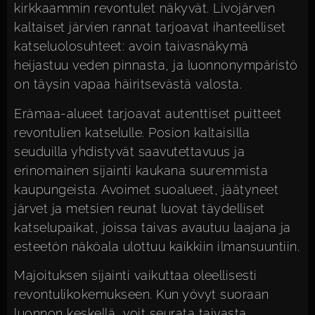
kirkkaammin revontulet näkyvät. Livojärven
kaltaiset järvien rannat tarjoavat ihanteelliset
katseluolosuhteet: avoin taivasnäkymä
heijastuu veden pinnasta, ja luonnonympäristö
on täysin vapaa häiritsevästä valosta.
Erämaa-alueet tarjoavat autenttiset puitteet
revontulien katselulle. Posion kaltaisilla
seuduilla yhdistyvät saavutettavuus ja
erinomainen sijainti kaukana suuremmista
kaupungeista. Avoimet suoalueet, jäätyneet
järvet ja metsien reunat luovat täydelliset
katselupaikat, joissa taivas avautuu laajana ja
esteetön näköala ulottuu kaikkiin ilmansuuntiin.
Majoituksen sijainti vaikuttaa oleellisesti
revontulikokemukseen. Kun yövyt suoraan
luonnon keskellä, voit seurata taivasta