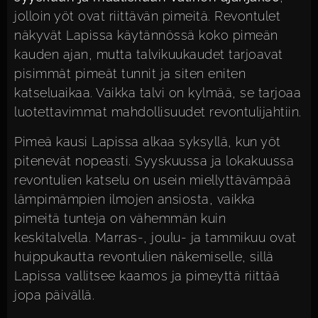
jolloin yöt ovat riittävän pimeitä. Revontulet
näkyvät Lapissa käytännössä koko pimeän
kauden ajan, mutta talvikuukaudet tarjoavat
pisimmät pimeät tunnit ja siten eniten
katseluaikaa. Vaikka talvi on kylmää, se tarjoaa
luotettavimmat mahdollisuudet revontulijahtiin.
Pimeä kausi Lapissa alkaa syksyllä, kun yöt
pitenevät nopeasti. Syyskuussa ja lokakuussa
revontulien katselu on usein miellyttävämpää
lämpimämpien ilmojen ansiosta, vaikka
pimeitä tunteja on vähemmän kuin
keskitalvella. Marras-, joulu- ja tammikuu ovat
huippukautta revontulien näkemiselle, sillä
Lapissa vallitsee kaamos ja pimeyttä riittää
jopa päivällä.