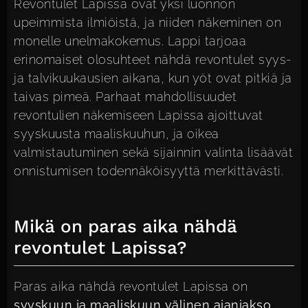
Revontulet Lapissa ovat yksi luonnon
upeimmista ilmiöistä, ja niiden näkeminen on
monelle unelmakokemus. Lappi tarjoaa
erinomaiset olosuhteet nähdä revontulet syys-
ja talvikuukausien aikana, kun yöt ovat pitkiä ja
taivas pimeä. Parhaat mahdollisuudet
revontulien näkemiseen Lapissa ajoittuvat
syyskuusta maaliskuuhun, ja oikea
valmistautuminen sekä sijainnin valinta lisäävät
onnistumisen todennäköisyyttä merkittävästi.
Mikä on paras aika nähdä
revontulet Lapissa?
Paras aika nähdä revontulet Lapissa on
syyskuun ja maaliskuun välinen ajanjakso
,