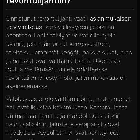
revontulijahtiin?
Onnistunut revontulijahti vaatii
asianmukaisen
talvivaatetus
, kärsivällisyyden ja oikean
asenteen. Lapin talviyöt voivat olla hyvin
kylmiä, joten lämpimät kerrosvaatteet,
talvitakki, lämpimät kengät, paksut sukat, pipo
ja hanskat ovat välttämättömiä. Ulkona voi
joutua viettämään tunteja odottaessa
revontulien ilmestymistä, joten mukavuus on
avainasemassa.
Valokuvaus ei ole välttämätöntä, mutta monet
haluavat ikuistaa kokemuksen. Kamera, jossa
on manuaalinen tila ja mahdollisuus pitkiin
valotusaikoihin, jalusta ja varaparisto ovat
hyödyllisiä. Älypuhelimet ovat kehittyneet,