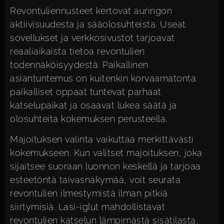
Revontuliennusteet kertovat auringon
aktiivisuudesta ja sääolosuhteista. Useat
sovellukset ja verkkosivustot tarjoavat
reaaliaikaista tietoa revontulien
todennäköisyydestä. Paikallinen
asiantuntemus on kuitenkin korvaamatonta:
paikalliset oppaat tuntevat parhaat
katselupaikat ja osaavat lukea säätä ja
olosuhteita kokemuksen perusteella.
Majoituksen valinta
vaikuttaa merkittävästi
kokemukseen. Kun valitset majoituksen, joka
sijaitsee suoraan luonnon keskellä ja tarjoaa
esteetöntä taivasnäkymää, voit seurata
revontulien ilmestymistä ilman pitkiä
siirtymisiä. Lasi-iglut mahdollistavat
revontulien katselun lämpimästä sisätilasta,