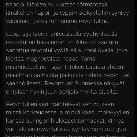
napoja. Näiden hiukkasten törmätessä
ilmakehän happi- ja typpimolekyyleihin syntyy
valoilmiö, jonka tunnemme revontulina.
Lappi sijaitsee ihanteellisella vyöhykkeellä
revontulien havainnointiin. Alue on osa niin
sanottua revontulivyötä eli auroral ovalia, joka
kiertää magneettista napaa. Tämä
maantieteellinen sijainti tekee Lapista yhden
maailman parhaista paikoista nähdä revontulet
säännöllisesti. Revontulet Suomessa näkyvät
erityisen hyvin juuri pohjoisimmilla alueilla.
Revontulien värit vaihtelevat sen mukaan,
missä korkeudessa ja minkä kaasumolekyylien
kanssa auringon hiukkaset törmäävät. Vihreä
väri, yleisin revontulissa, syntyy noin 100-300