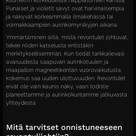
kilometrin korkeudessa happiatomien kanssa.
Punaiset ja violetit sävyt ovat harvinaisempia
ja näkyvät korkeammalla ilmakehässä tai
voimakkaampien aurinkomyrskyjen aikana.
Ymmärtäminen siitä, mistä revontulet johtuvat,
tekee niiden katselusta entistäkin
merkityksellisemmän. Kun tiedät tarkkailevasi
avaruudesta saapuvan aurinkotuulen ja
maapallon magneetikentän vuorovaikutusta,
kokemus saa uuden ulottuvuuden. Revontulet
eivät ole vain kaunis näky, vaan todiste
planeettamme ja aurinkokuntamme jatkuvasta
yhteydestä.
Mitä tarvitset onnistuneeseen